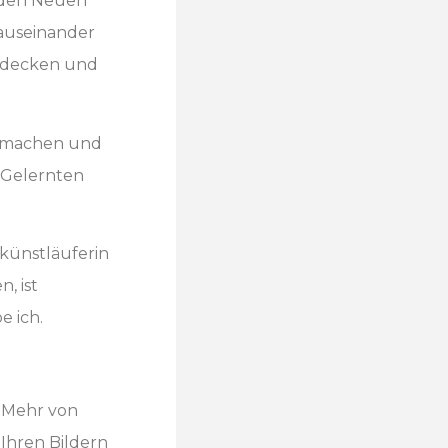
anden Neuen
 auseinander
ntdecken und
es machen und
 Gelernten
Eiskünstläuferin
, ist
e ich.
Mehr von
Ihren Bildern