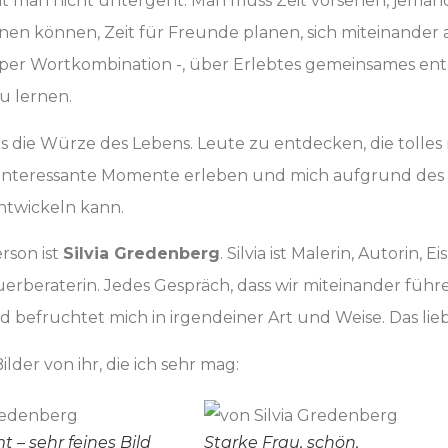
amit man nicht untergeht. Man muss Zeit vorsehen, jem
nen können, Zeit für Freunde planen, sich miteinander
uper Wortkombination -, über Erlebtes gemeinsames e
u lernen.
das die Würze des Lebens. Leute zu entdecken, die toll
 interessante Momente erleben und mich aufgrund des
ntwickeln kann.
rson ist
Silvia Gredenberg
. Silvia ist Malerin, Autorin, 
rberaterin. Jedes Gespräch, dass wir miteinander führen
d befruchtet mich in irgendeiner Art und Weise. Das lieb
Bilder von ihr, die ich sehr mag:
 – sehr feines Bild
Starke Frau, schön,