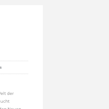
s
Welt der
aucht