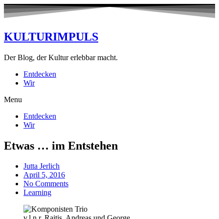
KULTURIMPULS
Der Blog, der Kultur erlebbar macht.
Entdecken
Wir
Menu
Entdecken
Wir
Etwas … im Entstehen
Jutta Jerlich
April 5, 2016
No Comments
Learning
v.l.n.r. Raitis, Andreas und George