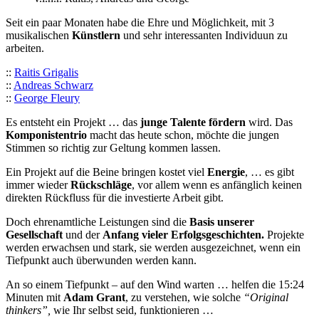
Seit ein paar Monaten habe die Ehre und Möglichkeit, mit 3
musikalischen
Künstlern
und sehr interessanten Individuun zu
arbeiten.
::
Raitis Grigalis
::
Andreas Schwarz
::
George Fleury
Es entsteht ein Projekt … das
junge Talente fördern
wird. Das
Komponistentrio
macht das heute schon, möchte die jungen
Stimmen so richtig zur Geltung kommen lassen.
Ein Projekt auf die Beine bringen kostet viel
Energie
, … es gibt
immer wieder
Rückschläge
, vor allem wenn es anfänglich keinen
direkten Rückfluss für die investierte Arbeit gibt.
Doch ehrenamtliche Leistungen sind die
Basis unserer
Gesellschaft
und der
Anfang vieler Erfolgsgeschichten.
Projekte
werden erwachsen und stark, sie werden ausgezeichnet, wenn ein
Tiefpunkt auch überwunden werden kann.
An so einem Tiefpunkt – auf den Wind warten … helfen die 15:24
Minuten mit
Adam Grant
, zu verstehen, wie solche
“Original
thinkers”,
wie Ihr selbst seid, funktionieren …