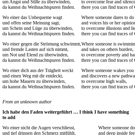
um Angst und Stille zu überwinden,
to overcome fear and silence
da kannst du Weihnachtspuren finden.
there you can find traces of
Wo einer das Unbequeme wagt
Where someone dares to do 
und offen seine Meinung sagt,
and voices his or her opinio
um Schein und Lüge zu überwinden,
to overcome illusions and lie
da kannst du Weihnachtspuren finden.
there you can find traces of
Wo einer gegen die Strömung schwimmt,
Where someone is swimming 
und fremde Lasten auf sich nimmt,
and takes on others burden,
um Not und Elend zu überwinden,
to overcome poverty and ha
da kannst du Weihnachtspuren finden.
there you can find traces of
Wo einer dich aus der Trägheit weckt
Where someone wakes you f
und einen Weg mit dir entdeckt,
and discovers a new pathwa
um hohe Mauern zu überwinden,
to overcome high walls,
da kannst du Weihnachtspuren finden.
there you can find traces of
From an unknown author
Ich habe den Faden weitergeführt … I think I have something
to add
Wo einer nicht die Augen verschliesst,
Where someone does
und tief drinnen den Schmerz mitfühlt,
and deep inside feel