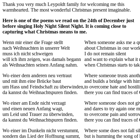
Thank you very much Leypoldt family for welcoming me this
warmhearted. The most wonderful Christmas present imaginable.
Here is one of the poems we read on the 24th of December just
before singing Holy Night Silent Night. It is coming close to
capturing what Christmas means to me.
Wenn mir einer die Frage stellt
When someone asks me a qu
nach Weihnachten in unserer Welt
about Christmas in our worl
muss ich nicht schweigen
I do not remain silent
will ich ihm zeigen, was damals begann
and want to explain what it
als Weihnachten seinen Anfang nahm.
when Christmas starts to tak
Wo einer dem anderen neu vertraut
Where someone trusts anoth
und mit ihm eine Brücke baut
and builds a bridge with him
um Hass und Feindschaft zu überwinden,
to overcome hate and hostili
da kannst du Weihnachtspuren finden.
there you can find traces of
Wo einer am Ende nicht verzagt
Where someone does not gi
und einen neuen Anfang wagt,
and dares to try again one m
um Leid und Trauer zu überwinden,
to overcome pain and sorro
da kannst du Weihnachtspuren finden.
there you can find traces of
Wo einer im Dunkeln nicht verstummt,
Where some does not fall sil
sondern das Lied der Hoffnung summt,
but is humming the song of