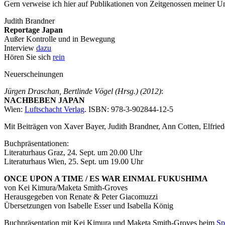
Gern verweise ich hier auf Publikationen von Zeitgenossen meiner Unt
Judith Brandner
Reportage Japan
Außer Kontrolle und in Bewegung
Interview
dazu
Hören Sie sich
rein
Neuerscheinungen
Jürgen Draschan, Bertlinde Vögel (Hrsg.) (2012)
:
NACHBEBEN JAPAN
Wien:
Luftschacht Verlag
. ISBN: 978-3-902844-12-5
Mit Beiträgen von Xaver Bayer, Judith Brandner, Ann Cotten, Elfried
Buchpräsentationen:
Literaturhaus Graz, 24. Sept. um 20.00 Uhr
Literaturhaus Wien, 25. Sept. um 19.00 Uhr
ONCE UPON A TIME / ES WAR EINMAL FUKUSHIMA
von Kei Kimura/Maketa Smith-Groves
Herausgegeben von Renate & Peter Giacomuzzi
Übersetzungen von Isabelle Esser und Isabella König
Buchpräsentation mit Kei Kimura und Maketa Smith-Groves beim
Sp