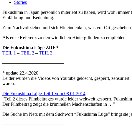
Stories
Fukushima in Japan persönlich miterlebt zu haben, wird wohl immer tie
Einfärbung und Bedeutung.
Zum Nachvollziehen und sich Hineindenken, was vor Ort geschehen ist 
Als erste Referenz zu den wirklichen Hintergründen zu empfehlen
Die Fukushima Lüge ZDF *
TEIL 1
–
TEIL 2
–
TEIL 3
—————————————
* update 22.4.2020
Leider wurden die Videos von Youtube gelöscht, gesperrt, zensuriert
waren.
Die Fukushima Lüge Teil 1 vom 08 01 2014
“Teil 2 dieses Filmbeitrages wurde leider weltweit gesperrt.
Fukushim
Der Filmbeitrag zeigt die kriminellen Machenschaften in …”
Die Suche im Netz mit dem Suchwort “Fukushima Lüge” bringt sie j
—————————————