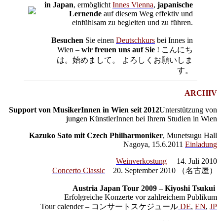
in Japan
, ermöglicht
Innes Vienna
,
japanische
Lernende
auf diesem Weg effektiv und
einfühlsam zu begleiten und zu führen.
Besuchen
Sie einen
Deutschkurs
bei Innes in
Wien –
wir freuen uns auf Sie
! こんにち
は。始めまして。 よろしくお願いしま
す。
ARCHIV
Support von MusikerInnen in Wien seit 2012
Unterstützung von
jungen KünstlerInnen bei Ihrem Studien in Wien
Kazuko Sato mit Czech Philharmoniker
, Munetsugu Hall
Nagoya, 15.6.2011
Einladung
Weinverkostung
14. Juli 2010
Concerto Classic
20. September 2010 （名古屋）
Austria Japan Tour 2009 – Kiyoshi Tsukui
Erfolgreiche Konzerte vor zahlreichem Publikum
Tour calender – コンサートスケジュール
DE
,
EN
,
JP