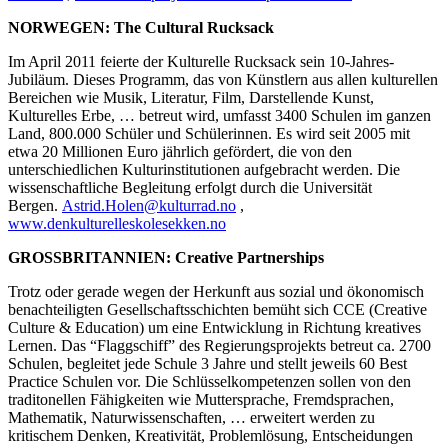
NORWEGEN: The Cultural Rucksack
Im April 2011 feierte der Kulturelle Rucksack sein 10-Jahres-
Jubiläum. Dieses Programm, das von Künstlern aus allen kulturellen
Bereichen wie Musik, Literatur, Film, Darstellende Kunst,
Kulturelles Erbe, … betreut wird, umfasst 3400 Schulen im ganzen
Land, 800.000 Schüler und Schülerinnen. Es wird seit 2005 mit
etwa 20 Millionen Euro jährlich gefördert, die von den
unterschiedlichen Kulturinstitutionen aufgebracht werden. Die
wissenschaftliche Begleitung erfolgt durch die Universität
Bergen.
Astrid.Holen@kulturrad.no
,
www.denkulturelleskolesekken.no
GROSSBRITANNIEN: Creative Partnerships
Trotz oder gerade wegen der Herkunft aus sozial und ökonomisch
benachteiligten Gesellschaftsschichten bemüht sich CCE (Creative
Culture & Education) um eine Entwicklung in Richtung kreatives
Lernen. Das “Flaggschiff” des Regierungsprojekts betreut ca. 2700
Schulen, begleitet jede Schule 3 Jahre und stellt jeweils 60 Best
Practice Schulen vor. Die Schlüsselkompetenzen sollen von den
traditonellen Fähigkeiten wie Muttersprache, Fremdsprachen,
Mathematik, Naturwissenschaften, … erweitert werden zu
kritischem Denken, Kreativität, Problemlösung, Entscheidungen